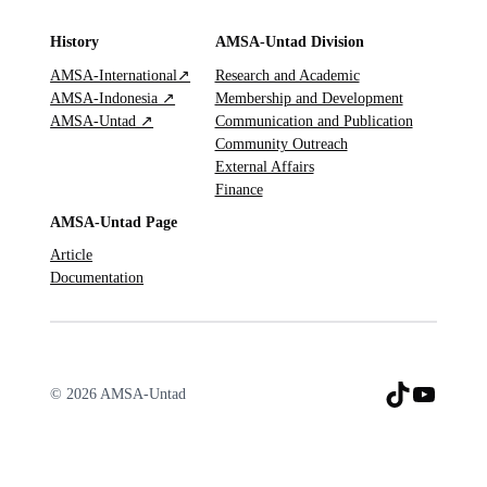
History
AMSA-Untad Division
AMSA-International↗
Research and Academic
AMSA-Indonesia ↗
Membership and Development
AMSA-Untad ↗
Communication and Publication
Community Outreach
External Affairs
Finance
AMSA-Untad Page
Article
Documentation
TikTok
YouTu
© 2026 AMSA-Untad