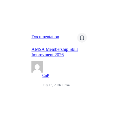
Documentation
Do
AMSA Membership Skill
Improvment 2026
Na
CnP
July 15, 2026
·
1 min