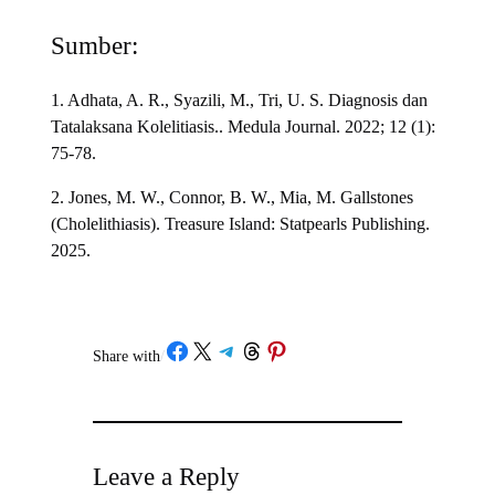
Sumber:
1. Adhata, A. R., Syazili, M., Tri, U. S. Diagnosis dan
Tatalaksana Kolelitiasis.. Medula Journal. 2022; 12 (1):
75-78.
2. Jones, M. W., Connor, B. W., Mia, M. Gallstones
(Cholelithiasis). Treasure Island: Statpearls Publishing.
2025.
Share on Facebook
Share on X
Share on Telegram
Share on Threads
Share on Pinterest
Share with
/
Leave a Reply