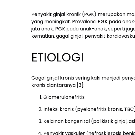
Penyakit ginjal kronik (PGK) merupakan ma
yang meningkat. Prevalensi PGK pada anak-
juta anak. PGK pada anak-anak, seperti jug
kematian, gagal ginjal, penyakit kardiovasku
ETIOLOGI
Gagal ginjal kronis sering kaki menjadi pen
kronis diantaranya [3]:
Glomerulonefritis
Infeksi kronis (pyelonefritis kronis, TBC
Kelainan kongenital (polikistik ginjal, as
Penyakit vaskuler (nefrosklerosis benig