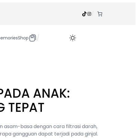
TikTok
Instagram
/
/
emories
Shop
PADA ANAK:
G TEPAT
an asam-basa dengan cara filtrasi darah,
erapa gangguan dapat terjadi pada ginjal.