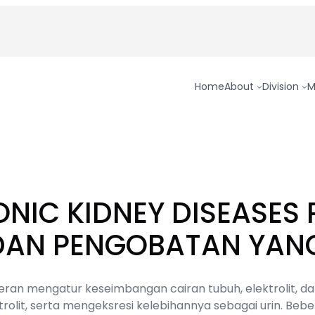
Home
About
Division
M
NIC KIDNEY DISEASES 
 DAN PENGOBATAN YAN
rperan mengatur keseimbangan cairan tubuh, elektrolit, d
ektrolit, serta mengeksresi kelebihannya sebagai urin. Beb