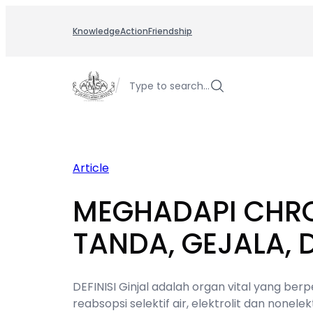
Skip
to
Knowledge
Action
Friendship
content
/
Type to search…
Article
MEGHADAPI CHRO
TANDA, GEJALA,
DEFINISI Ginjal adalah organ vital yang be
reabsopsi selektif air, elektrolit dan nonel