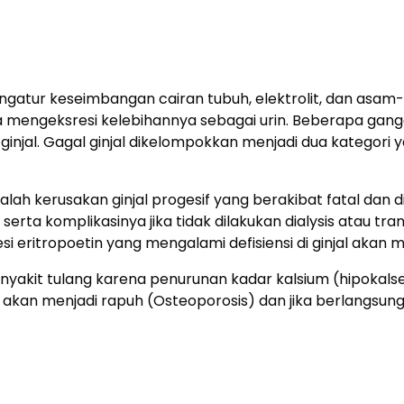
ngatur keseimbangan cairan tubuh, elektrolit, dan asam-
 serta mengeksresi kelebihannya sebagai urin. Beberapa ga
 ginjal. Gagal ginjal dikelompokkan menjadi dua kategori ya
 adalah kerusakan ginjal progesif yang berakibat fatal da
rta komplikasinya jika tidak dilakukan dialysis atau tranpl
 eritropoetin yang mengalami defisiensi di ginjal akan
 penyakit tulang karena penurunan kadar kalsium (hipok
ang akan menjadi rapuh (Osteoporosis) dan jika berlangs