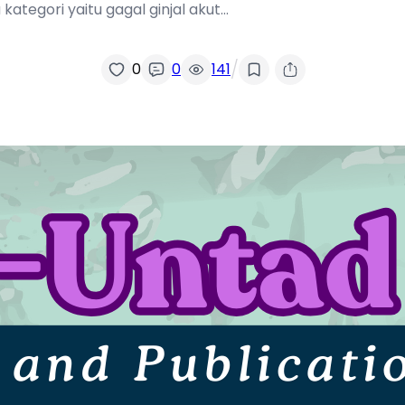
kategori yaitu gagal ginjal akut…
/
0
0
141